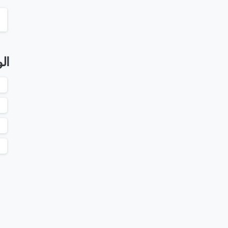
تأثيرات هامة للـ شات بوتس Chat bots على سوق
ين أننا قد نقضي الكثير من الوقت في الحديث عن الآلية
ال
والتعلم الآلي، هناك اتجاهات تقنية أخرى تتشكل الآن. أحد تلك الاتجاهات هو تضمين تقنية الـ شات بوتس Chat
إقراء المزيد