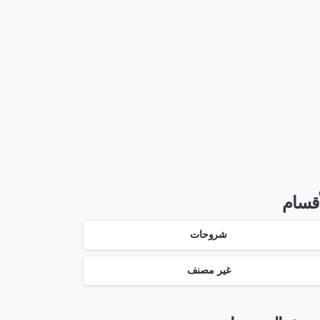
3 شهور مجانا
إشترك الأن
أقسام
شروحات
غير مصنف