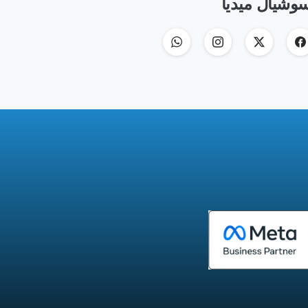
سوشيال ميديا